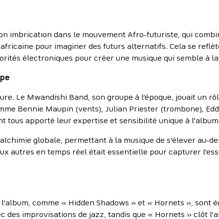
on imbrication dans le mouvement Afro-futuriste, qui combin
e africaine pour imaginer des futurs alternatifs. Cela se ref
onorités électroniques pour créer une musique qui semble à la 
upe
ure. Le Mwandishi Band, son groupe à l’époque, jouait un rô
comme Bennie Maupin (vents), Julian Priester (trombone), Ed
ont tous apporté leur expertise et sensibilité unique à l’album
lchimie globale, permettant à la musique de s’élever au-de
 aux autres en temps réel était essentielle pour capturer l’
de l’album, comme « Hidden Shadows » et « Hornets », sont
des improvisations de jazz, tandis que « Hornets » clôt l’a