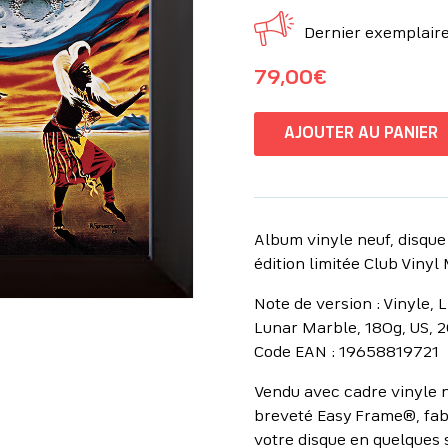
Dernier exemplaire 
79,00
€
AJOUTER AU PANIER
Album vinyle neuf, disque
édition limitée Club Viny
Note de version : Vinyle, L
Lunar Marble, 180g, US, 
Code EAN : 19658819721
Vendu avec cadre vinyle n
breveté Easy Frame®, fab
votre disque en quelques 