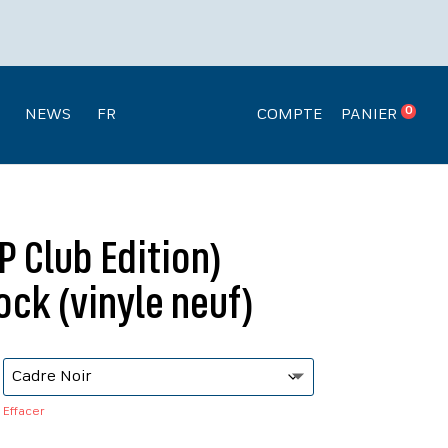
Recherche
.
de
produits
0
NEWS
FR
COMPTE
PANIER
 Club Edition)
ck (vinyle neuf)
Effacer