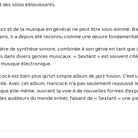
 des solos éblouissants.
zz et de la musique en général ne peut être sous-estimé. Bien
ains, il a depuis été reconnu comme une œuvre fondamentale 
re de synthèse sonore, combinée à son génie en tant que co
 dans divers genres musicaux. « Sextant » est souvent cit
e musique électronique.
ock est bien plus qu’un simple album de jazz fusion. C’est 
ité. Avec cet album, Hancock n’a pas seulement repoussé les l
ique elle-même, ouvrant la voie à de nouvelles formes d’expr
 les auditeurs du monde entier, faisant de « Sextant » une pie