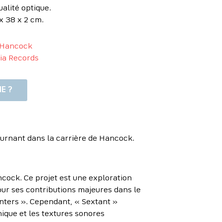
ualité optique.
x 38 x 2 cm.
 Hancock
ia Records
E ?
ournant dans la carrière de Hancock.
ncock. Ce projet est une exploration
our ses contributions majeures dans le
nters ». Cependant, « Sextant »
ique et les textures sonores