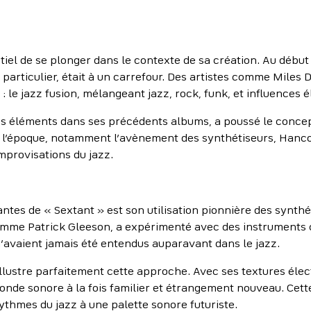
tiel de se plonger dans le contexte de sa création. Au débu
n particulier, était à un carrefour. Des artistes comme Mile
: le jazz fusion, mélangeant jazz, rock, funk, et influences 
 éléments dans ses précédents albums, a poussé le concept
e l’époque, notamment l’avènement des synthétiseurs, Hanc
mprovisations du jazz.
ntes de « Sextant » est son utilisation pionnière des synthét
comme Patrick Gleeson, a expérimenté avec des instruments
’avaient jamais été entendus auparavant dans le jazz.
illustre parfaitement cette approche. Avec ses textures éle
monde sonore à la fois familier et étrangement nouveau. Cett
ythmes du jazz à une palette sonore futuriste.