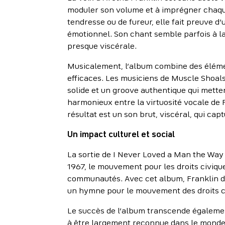
moduler son volume et à imprégner chaque
tendresse ou de fureur, elle fait preuve d
émotionnel. Son chant semble parfois à la 
presque viscérale.
Musicalement, l’album combine des élémen
efficaces. Les musiciens de Muscle Shoal
solide et un groove authentique qui metten
harmonieux entre la virtuosité vocale de F
résultat est un son brut, viscéral, qui cap
Un impact culturel et social
La sortie de I Never Loved a Man the Way 
1967, le mouvement pour les droits civiqu
communautés. Avec cet album, Franklin dép
un hymne pour le mouvement des droits civ
Le succès de l’album transcende également
à être largement reconnue dans le monde d