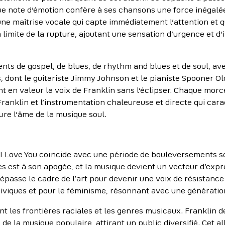
 note d’émotion confère à ses chansons une force inégalée
’une maîtrise vocale qui capte immédiatement l’attention et q
limite de la rupture, ajoutant une sensation d’urgence et d’
ts de gospel, de blues, de rhythm and blues et de soul, a
s, dont le guitariste Jimmy Johnson et le pianiste Spooner 
t en valeur la voix de Franklin sans l’éclipser. Chaque morc
ranklin et l’instrumentation chaleureuse et directe qui cara
ture l’âme de la musique soul.
I Love You coïncide avec une période de bouleversements soc
es est à son apogée, et la musique devient un vecteur d’exp
asse le cadre de l’art pour devenir une voix de résistance
iques et pour le féminisme, résonnant avec une génération 
 les frontières raciales et les genres musicaux. Franklin de
e la musique populaire, attirant un public diversifié. Cet 