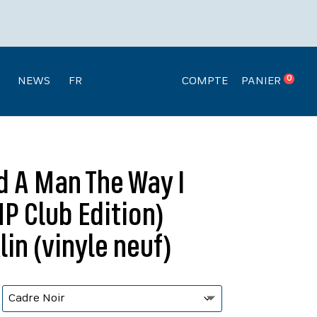
Recherche
.
de
produits
0
NEWS
FR
COMPTE
PANIER
d A Man The Way I
P Club Edition)
lin (vinyle neuf)