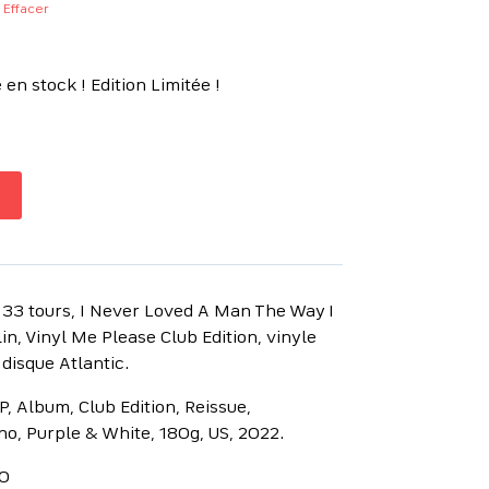
Effacer
en stock ! Edition Limitée !
 33 tours, I Never Loved A Man The Way I
n, Vinyl Me Please Club Edition, vinyle
 disque Atlantic.
P, Album, Club Edition, Reissue,
o, Purple & White, 180g, US, 2022.
0