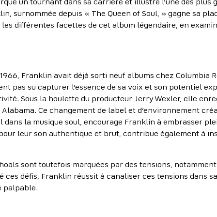
ue un tournant dans sa carrière et illustre l’une des plus 
klin, surnommée depuis « The Queen of Soul, » gagne sa pla
s les différentes facettes de cet album légendaire, en exami
 1966, Franklin avait déjà sorti neuf albums chez Columbia
ent pas su capturer l’essence de sa voix et son potentiel expr
ativité. Sous la houlette du producteur Jerry Wexler, elle en
 Alabama. Ce changement de label et d’environnement créati
rel dans la musique soul, encourage Franklin à embrasser ple
pour leur son authentique et brut, contribue également à ins
hoals sont toutefois marquées par des tensions, notamment 
é ces défis, Franklin réussit à canaliser ces tensions dans s
e palpable.