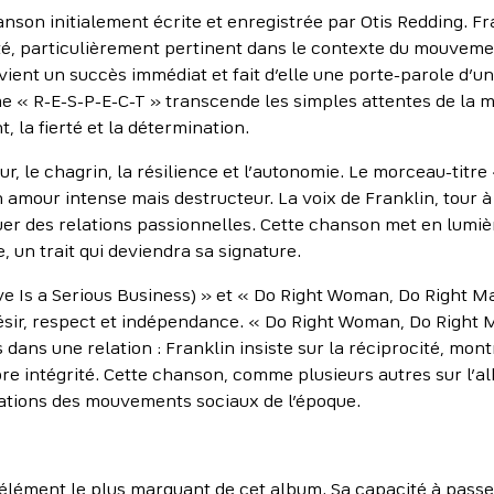
nson initialement écrite et enregistrée par Otis Redding. 
té, particulièrement pertinent dans le contexte du mouvemen
ient un succès immédiat et fait d’elle une porte-parole d’u
me « R-E-S-P-E-C-T » transcende les simples attentes de la 
la fierté et la détermination.
ur, le chagrin, la résilience et l’autonomie. Le morceau-tit
un amour intense mais destructeur. La voix de Franklin, tour
r des relations passionnelles. Cette chanson met en lumièr
 un trait qui deviendra sa signature.
ove Is a Serious Business) » et « Do Right Woman, Do Right
ésir, respect et indépendance. « Do Right Woman, Do Right
s dans une relation : Franklin insiste sur la réciprocité, m
pre intégrité. Cette chanson, comme plusieurs autres sur l’a
cations des mouvements sociaux de l’époque.
e
l’élément le plus marquant de cet album. Sa capacité à passe