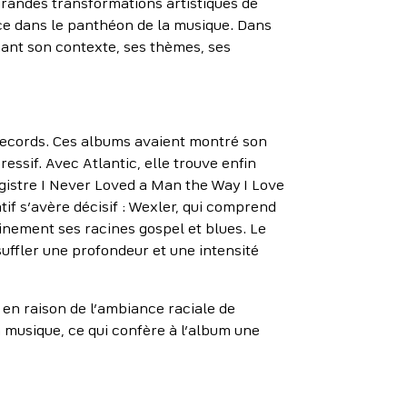
grandes transformations artistiques de
ce dans le panthéon de la musique. Dans
nant son contexte, ses thèmes, ses
 Records. Ces albums avaient montré son
essif. Avec Atlantic, elle trouve enfin
registre I Never Loved a Man the Way I Love
f s’avère décisif : Wexler, qui comprend
inement ses racines gospel et blues. Le
uffler une profondeur et une intensité
en raison de l’ambiance raciale de
a musique, ce qui confère à l’album une