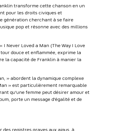
Franklin transforme cette chanson en un
t pour les droits civiques et
ne génération cherchant à se faire
musique pop et résonne avec des millions
re « I Never Loved a Man (The Way I Love
 à tour douce et enflammée, exprime la
e la capacité de Franklin à manier la
 Man, » abordent la dynamique complexe
 Man » est particulièrement remarquable
ontrant qu’une femme peut désirer amour et
lbum, porte un message d’égalité et de
r des registres graves aux aigus, à