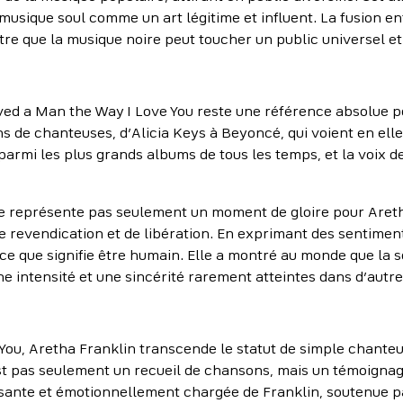
musique soul comme un art légitime et influent. La fusion ent
re que la musique noire peut toucher un public universel et
ved a Man the Way I Love You reste une référence absolue po
ns de chanteuses, d’Alicia Keys à Beyoncé, qui voient en ell
 parmi les plus grands albums de tous les temps, et la voix d
e représente pas seulement un moment de gloire pour Areth
de revendication et de libération. En exprimant des sentiment
ce que signifie être humain. Elle a montré au monde que la
e intensité et une sincérité rarement atteintes dans d’autr
ou, Aretha Franklin transcende le statut de simple chanteu
t pas seulement un recueil de chansons, mais un témoignage 
issante et émotionnellement chargée de Franklin, soutenue p