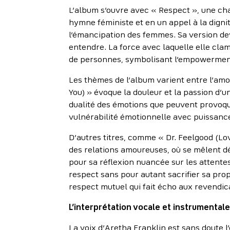
L’album s’ouvre avec « Respect », une cha
hymne féministe et en un appel à la digni
l’émancipation des femmes. Sa version dev
entendre. La force avec laquelle elle cla
de personnes, symbolisant l’empowerment, 
Les thèmes de l’album varient entre l’amo
You) » évoque la douleur et la passion d’
dualité des émotions que peuvent provoque
vulnérabilité émotionnelle avec puissance,
D’autres titres, comme « Dr. Feelgood (L
des relations amoureuses, où se mêlent d
pour sa réflexion nuancée sur les attente
respect sans pour autant sacrifier sa pro
respect mutuel qui fait écho aux revendi
L’interprétation vocale et instrumental
La voix d’Aretha Franklin est sans doute 