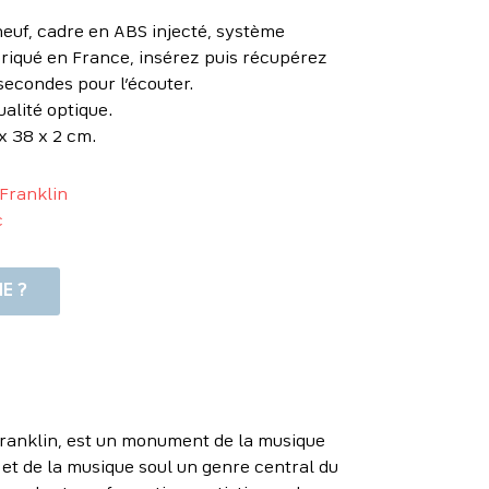
euf, cadre en ABS injecté, système
riqué en France, insérez puis récupérez
secondes pour l’écouter.
ualité optique.
x 38 x 2 cm.
Franklin
c
E ?
Franklin, est un monument de la musique
e et de la musique soul un genre central du