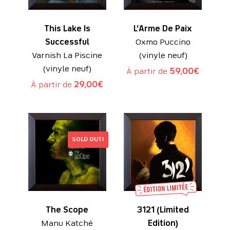
This Lake Is
L’Arme De Paix
Successful
Oxmo Puccino
Varnish La Piscine
(vinyle neuf)
(vinyle neuf)
À partir de
59,00
€
À partir de
29,00
€
SOLD OUT!
The Scope
3121 (Limited
Manu Katché
Edition)