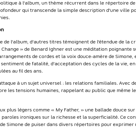
olitique à l’album, un thème récurrent dans le répertoire de
rofondeur qui transcende la simple description d’une ville po
nies.
on
ue de l’album, d’autres titres témoignent de l’étendue de la c
Change » de Benard Ighner est une méditation poignante sur
rrangements de cordes et la voix douce-amère de Simone, e
 sentiment de fatalité, d’acceptation des cycles de la vie, e
lées au fil des ans.
aque à un sujet universel : les relations familiales. Avec de
plore les tensions humaines, rappelant au public que même le
plus légers comme « My Father, » une ballade douce sur l’
paroles ironiques sur la richesse et la superficialité. Ce co
té de Simone de puiser dans divers répertoires pour exprimer