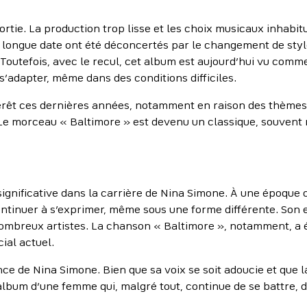
ortie. La production trop lisse et les choix musicaux inhabi
de longue date ont été déconcertés par le changement de styl
. Toutefois, avec le recul, cet album est aujourd’hui vu co
s’adapter, même dans des conditions difficiles.
térêt ces dernières années, notamment en raison des thèmes 
. Le morceau « Baltimore » est devenu un classique, souvent 
gnificative dans la carrière de Nina Simone. À une époque o
ontinuer à s’exprimer, même sous une forme différente. Son 
nombreux artistes. La chanson « Baltimore », notamment, a ét
ial actuel.
e de Nina Simone. Bien que sa voix se soit adoucie et que la
’album d’une femme qui, malgré tout, continue de se battre, d