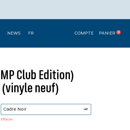
Recherche
.
de
produits
0
NEWS
FR
COMPTE
PANIER
MP Club Edition)
(vinyle neuf)
Effacer