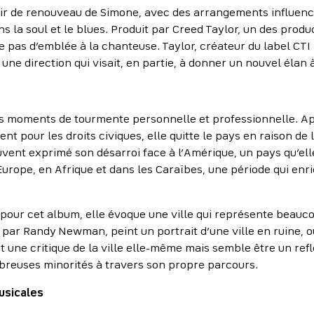
sir de renouveau de Simone, avec des arrangements influencé
ns la soul et le blues. Produit par Creed Taylor, un des prod
e pas d’emblée à la chanteuse. Taylor, créateur du label CTI
une direction qui visait, en partie, à donner un nouvel élan 
s moments de tourmente personnelle et professionnelle. Ap
t pour les droits civiques, elle quitte le pays en raison de l
vent exprimé son désarroi face à l’Amérique, un pays qu’ell
Europe, en Afrique et dans les Caraïbes, une période qui enr
pour cet album, elle évoque une ville qui représente beaucou
ar Randy Newman, peint un portrait d’une ville en ruine, où
 une critique de la ville elle-même mais semble être un refle
ombreuses minorités à travers son propre parcours.
usicales