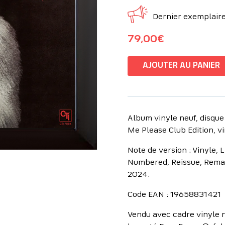
Dernier exemplaire 
79,00
€
AJOUTER AU PANIER
Album vinyle neuf, disque
Me Please Club Edition, v
Note de version : Vinyle, L
Numbered, Reissue, Remast
2024.
Code EAN : 19658831421
Vendu avec cadre vinyle n