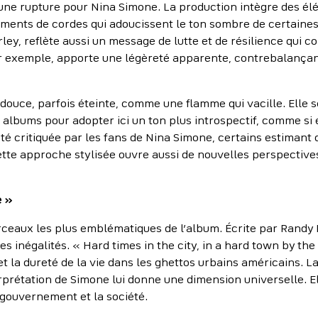
ne rupture pour Nina Simone. La production intègre des élé
ements de cordes qui adoucissent le ton sombre de certaines
ey, reflète aussi un message de lutte et de résilience qui co
ar exemple, apporte une légèreté apparente, contrebalança
us douce, parfois éteinte, comme une flamme qui vacille. Elle
 albums pour adopter ici un ton plus introspectif, comme si 
é critiquée par les fans de Nina Simone, certains estimant q
ette approche stylisée ouvre aussi de nouvelles perspectiv
e »
rceaux les plus emblématiques de l’album. Écrite par Randy 
 les inégalités. « Hard times in the city, in a hard town by t
 la dureté de la vie dans les ghettos urbains américains. La
terprétation de Simone lui donne une dimension universelle. El
 gouvernement et la société.