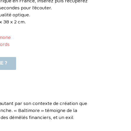
riqué en France, insérez puis récupérez
secondes pour l’écouter.
ualité optique.
x 38 x 2 cm.
imone
ords
E ?
 autant par son contexte de création que
franche. « Baltimore » témoigne de la
des démêlés financiers, et un exil