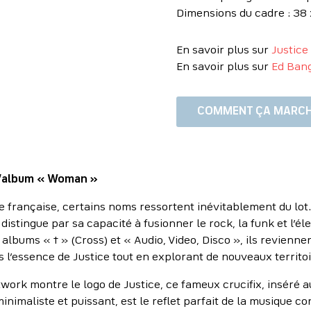
Dimensions du cadre : 38 
En savoir plus sur
Justice
En savoir plus sur
Ed Ban
COMMENT ÇA MARCH
 l’album « Woman »
e française, certains noms ressortent inévitablement du lot
distingue par sa capacité à fusionner le rock, la funk et l’
albums « † » (Cross) et « Audio, Video, Disco », ils revienn
s l’essence de Justice tout en explorant de nouveaux territo
twork montre le logo de Justice, ce fameux crucifix, inséré 
nimaliste et puissant, est le reflet parfait de la musique cont