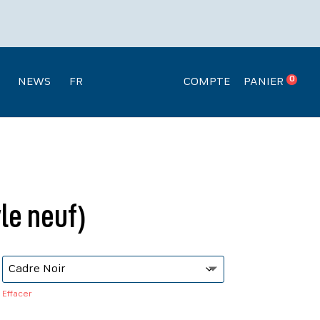
Recherche
.
de
produits
0
NEWS
FR
COMPTE
PANIER
yle neuf)
Effacer