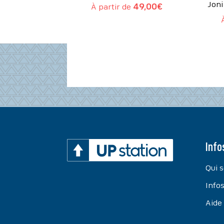
Joni
À partir de
49,00
€
Info
Qui 
Infos
Aide