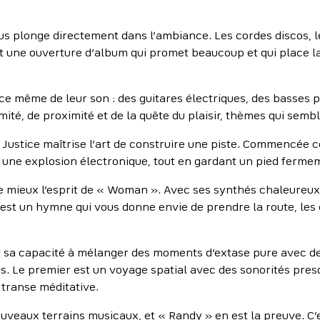
us plonge directement dans l’ambiance. Les cordes discos, l
t une ouverture d’album qui promet beaucoup et qui place la 
nce même de leur son : des guitares électriques, des basses 
té, de proximité et de la quête du plaisir, thèmes qui sembl
t Justice maîtrise l’art de construire une piste. Commencée
 une explosion électronique, tout en gardant un pied ferme
 le mieux l’esprit de « Woman ». Avec ses synthés chaleureux
’est un hymne qui vous donne envie de prendre la route, les
sa capacité à mélanger des moments d’extase pure avec des
s. Le premier est un voyage spatial avec des sonorités pres
 transe méditative.
ouveaux terrains musicaux, et « Randy » en est la preuve. C