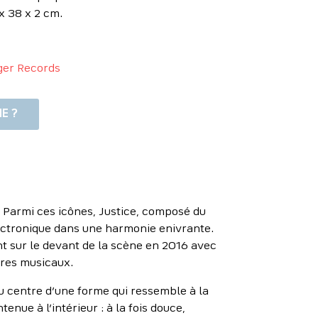
x 38 x 2 cm.
ger Records
E ?
. Parmi ces icônes, Justice, composé du
électronique dans une harmonie enivrante.
ent sur le devant de la scène en 2016 avec
ires musicaux.
au centre d’une forme qui ressemble à la
enue à l’intérieur : à la fois douce,