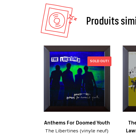
Produits sim
SOLD OUT!
Anthems For Doomed Youth
Th
The Libertines (vinyle neuf)
Lawn