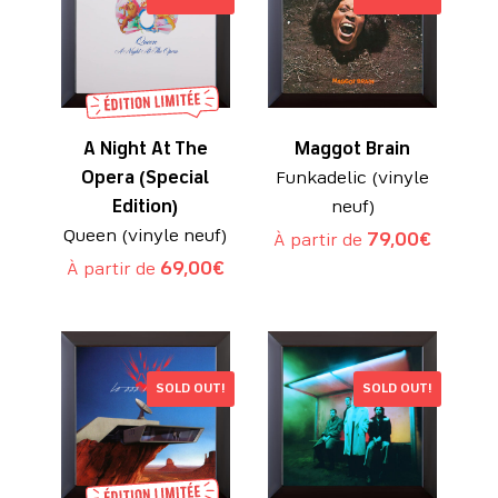
A Night At The
Maggot Brain
Opera (Special
Funkadelic (vinyle
Edition)
neuf)
Queen (vinyle neuf)
À partir de
79,00
€
À partir de
69,00
€
SOLD OUT!
SOLD OUT!