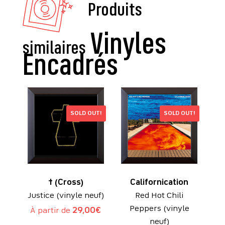
Produits
similaires
SOLD OUT!
SOLD OUT!
† (Cross)
Californication
Justice (vinyle neuf)
Red Hot Chili
Peppers (vinyle
À partir de
29,00
€
neuf)