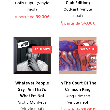
Bolis Pupul (vinyle
Club Edition)
neuf)
OutKast (vinyle
neuf)
À partir de
39,00
€
À partir de
59,00
€
SOLD OUT!
SOLD OUT!
Whatever People
In The Court Of The
Say I Am That’s
Crimson King
What I’m Not
King Crimson
Arctic Monkeys
(vinyle neuf)
(vinyle neuf)