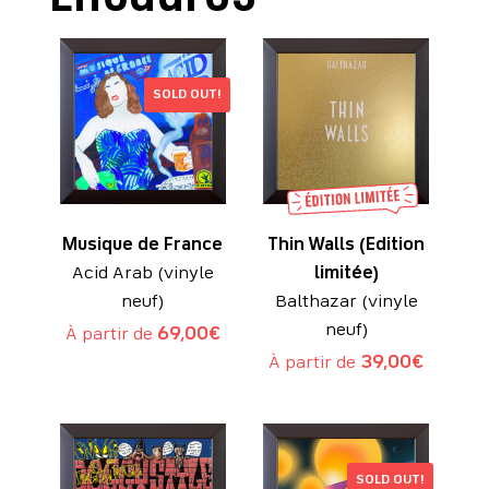
SOLD OUT!
Musique de France
Thin Walls (Edition
Acid Arab (vinyle
limitée)
neuf)
Balthazar (vinyle
neuf)
À partir de
69,00
€
À partir de
39,00
€
SOLD OUT!