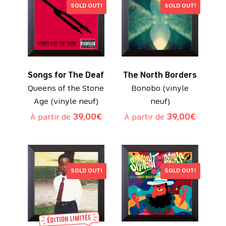
SOLD OUT!
SOLD OUT!
Songs for The Deaf
The North Borders
Queens of the Stone
Bonobo (vinyle
Age (vinyle neuf)
neuf)
À partir de
39,00
€
À partir de
39,00
€
SOLD OUT!
SOLD OUT!