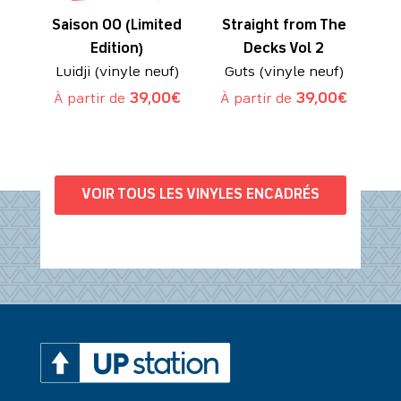
Saison 00 (Limited
Straight from The
Edition)
Decks Vol 2
Luidji (vinyle neuf)
Guts (vinyle neuf)
À partir de
39,00
€
À partir de
39,00
€
VOIR TOUS LES VINYLES ENCADRÉS