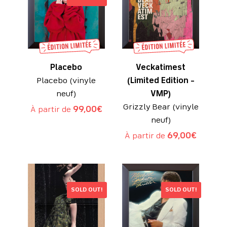
Placebo
Veckatimest
Placebo (vinyle
(Limited Edition –
neuf)
VMP)
Grizzly Bear (vinyle
À partir de
99,00
€
neuf)
À partir de
69,00
€
SOLD OUT!
SOLD OUT!