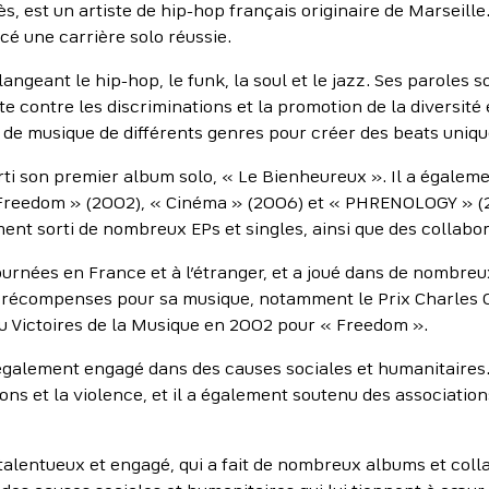
, est un artiste de hip-hop français originaire de Marseille
é une carrière solo réussie.
ngeant le hip-hop, le funk, la soul et le jazz. Ses paroles 
te contre les discriminations et la promotion de la diversité 
de musique de différents genres pour créer des beats unique
rti son premier album solo, « Le Bienheureux ». Il a égalemen
 Freedom » (2002), « Cinéma » (2006) et « PHRENOLOGY » (2
ement sorti de nombreux EPs et singles, ainsi que des collabo
tournées en France et à l’étranger, et a joué dans de nombreu
récompenses pour sa musique, notamment le Prix Charles C
au Victoires de la Musique en 2002 pour « Freedom ».
t également engagé dans des causes sociales et humanitaires
ions et la violence, et il a également soutenu des association
talentueux et engagé, qui a fait de nombreux albums et col