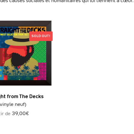
des causes sociales et humanitaires qui lui tiennent à cœur.
SOLD OUT!
ght from The Decks
vinyle neuf)
tir de
39,00
€