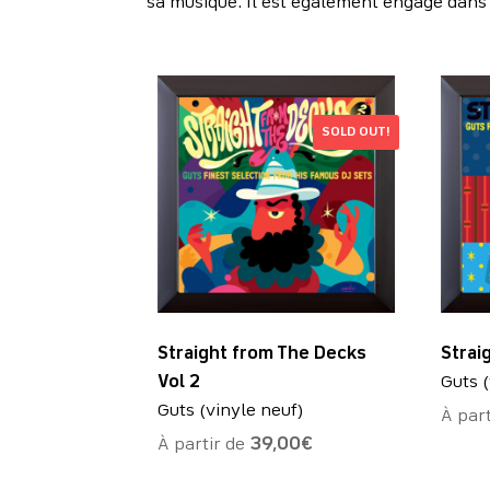
sa musique. Il est également engagé dans 
SOLD OUT!
Straight from The Decks
Strai
Vol 2
Guts (
Guts (vinyle neuf)
À par
À partir de
39,00
€