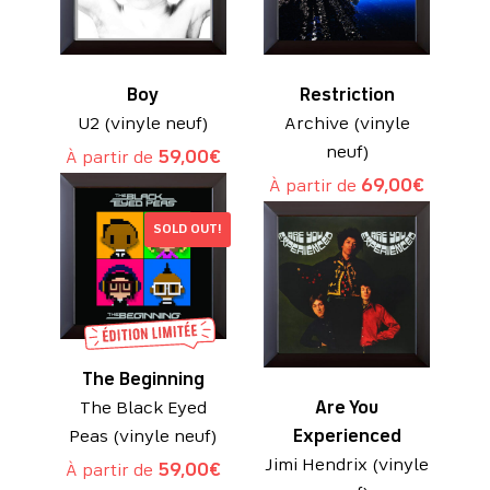
Boy
Restriction
U2 (vinyle neuf)
Archive (vinyle
neuf)
À partir de
59,00
€
À partir de
69,00
€
SOLD OUT!
The Beginning
The Black Eyed
Are You
Peas (vinyle neuf)
Experienced
Jimi Hendrix (vinyle
À partir de
59,00
€