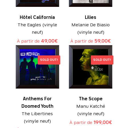
Hôtel California
Lilies
The Eagles (vinyle
Melanie De Biasio
neuf)
(vinyle neuf)
À partir de
49,00
€
À partir de
59,00
€
SOLD OUT!
SOLD OUT!
Anthems For
The Scope
Doomed Youth
Manu Katché
The Libertines
(vinyle neuf)
(vinyle neuf)
À partir de
199,00
€