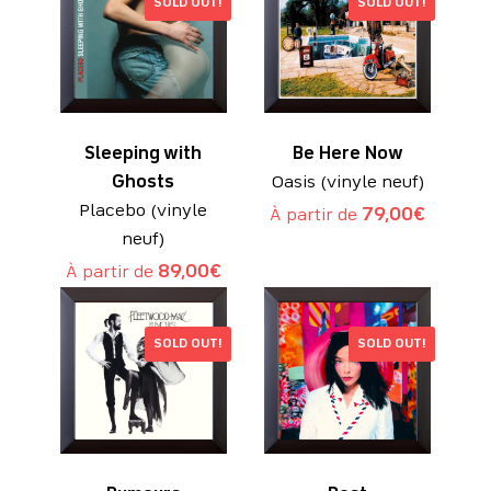
SOLD OUT!
SOLD OUT!
Sleeping with
Be Here Now
Ghosts
Oasis (vinyle neuf)
Placebo (vinyle
À partir de
79,00
€
neuf)
À partir de
89,00
€
SOLD OUT!
SOLD OUT!