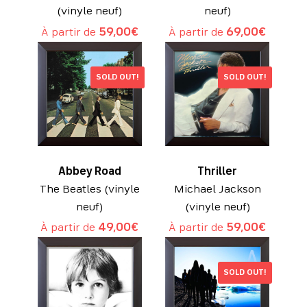
(vinyle neuf)
neuf)
À partir de
59,00
€
À partir de
69,00
€
SOLD OUT!
SOLD OUT!
Abbey Road
Thriller
The Beatles (vinyle
Michael Jackson
neuf)
(vinyle neuf)
À partir de
49,00
€
À partir de
59,00
€
SOLD OUT!