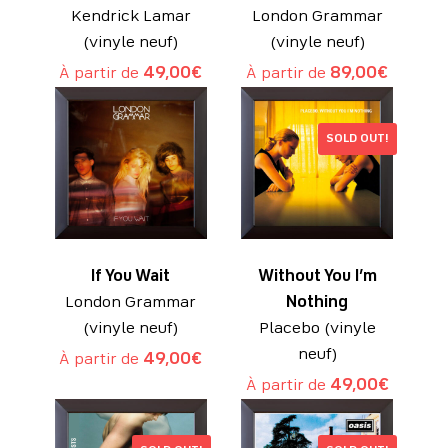
Kendrick Lamar
London Grammar
(vinyle neuf)
(vinyle neuf)
À partir de
49,00
€
À partir de
89,00
€
SOLD OUT!
If You Wait
Without You I’m
London Grammar
Nothing
(vinyle neuf)
Placebo (vinyle
neuf)
À partir de
49,00
€
À partir de
49,00
€