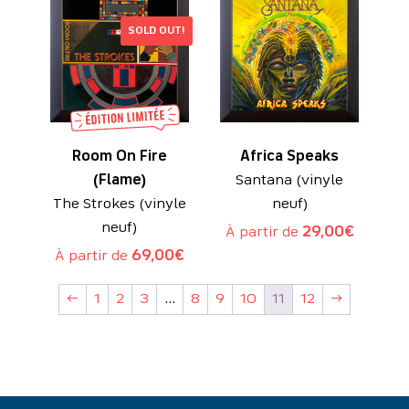
SOLD OUT!
Room On Fire
Africa Speaks
(Flame)
Santana (vinyle
The Strokes (vinyle
neuf)
neuf)
À partir de
29,00
€
À partir de
69,00
€
←
1
2
3
…
8
9
10
11
12
→