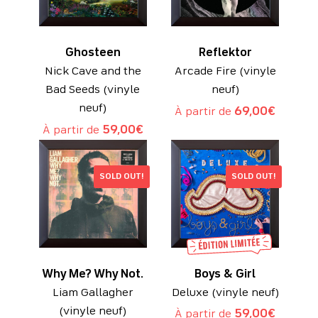
Ghosteen
Reflektor
Nick Cave and the
Arcade Fire (vinyle
Bad Seeds (vinyle
neuf)
neuf)
À partir de
69,00
€
À partir de
59,00
€
SOLD OUT!
SOLD OUT!
Why Me? Why Not.
Boys & Girl
Liam Gallagher
Deluxe (vinyle neuf)
(vinyle neuf)
À partir de
59,00
€