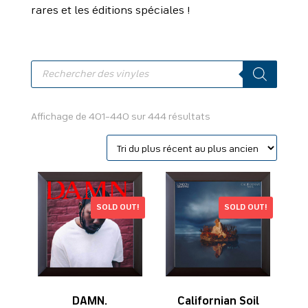
rares et les éditions spéciales !
Recherche
de
produits
Trié
Affichage de 401–440 sur 444 résultats
du
plus
récent
au
plus
SOLD OUT!
SOLD OUT!
ancien
DAMN.
Californian Soil