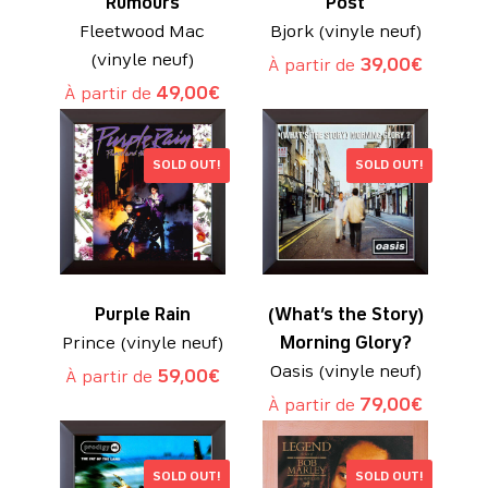
Rumours
Post
Fleetwood Mac
Bjork (vinyle neuf)
(vinyle neuf)
À partir de
39,00
€
À partir de
49,00
€
SOLD OUT!
SOLD OUT!
Purple Rain
(What’s the Story)
Prince (vinyle neuf)
Morning Glory?
Oasis (vinyle neuf)
À partir de
59,00
€
À partir de
79,00
€
SOLD OUT!
SOLD OUT!