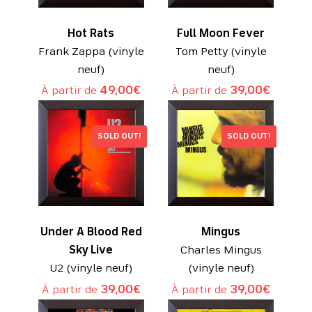
Hot Rats
Full Moon Fever
Frank Zappa (vinyle
Tom Petty (vinyle
neuf)
neuf)
À partir de
49,00
€
À partir de
39,00
€
SOLD OUT!
SOLD OUT!
Under A Blood Red
Mingus
Sky Live
Charles Mingus
U2 (vinyle neuf)
(vinyle neuf)
À partir de
39,00
€
À partir de
39,00
€