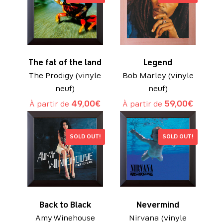
The fat of the land
Legend
The Prodigy (vinyle
Bob Marley (vinyle
neuf)
neuf)
À partir de
49,00
€
À partir de
59,00
€
SOLD OUT!
SOLD OUT!
Back to Black
Nevermind
Amy Winehouse
Nirvana (vinyle