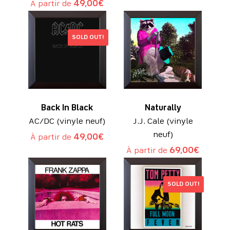
À partir de
49,00
€
SOLD OUT!
Back In Black
Naturally
AC/DC (vinyle neuf)
J.J. Cale (vinyle
neuf)
À partir de
49,00
€
À partir de
69,00
€
SOLD OUT!