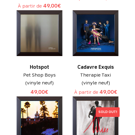
À partir de
49,00
€
Hotspot
Cadavre Exquis
Pet Shop Boys
Therapie Taxi
(vinyle neuf)
(vinyle neuf)
49,00
€
À partir de
49,00
€
SOLD OUT!