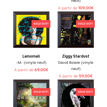
neuf)
À partir de
109,00
€
SOLD OUT!
SOLD OUT!
Lamomali
Ziggy Stardust
-M- (vinyle neuf)
David Bowie (vinyle
neuf)
À partir de
69,00
€
À partir de
59,00
€
SOLD OUT!
SOLD OUT!