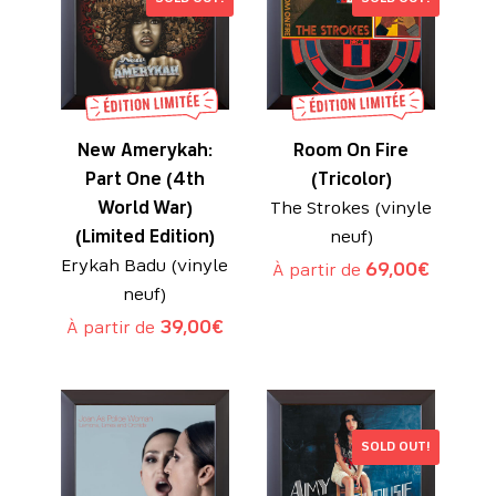
New Amerykah:
Room On Fire
Part One (4th
(Tricolor)
World War)
The Strokes (vinyle
(Limited Edition)
neuf)
Erykah Badu (vinyle
À partir de
69,00
€
neuf)
À partir de
39,00
€
SOLD OUT!